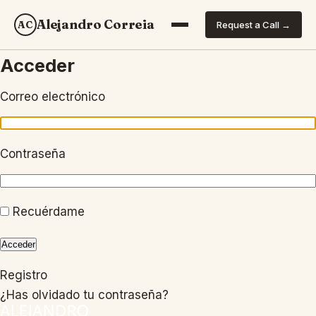
Alejandro Correia
AC
Request a Call →
Acceder
Correo electrónico
Contraseña
Recuérdame
Acceder
Registro
¿Has olvidado tu contraseña?